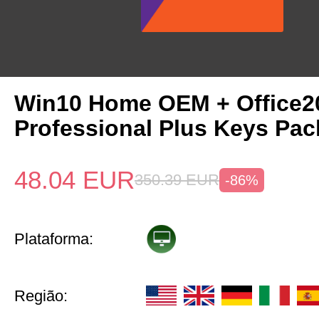
Win10 Home OEM + Office2
Professional Plus Keys Pac
48.04
EUR
350.39
EUR
-86%
Plataforma:
Região: