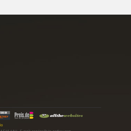
io
16 1AH E-mail: service@vip-scdkey.com