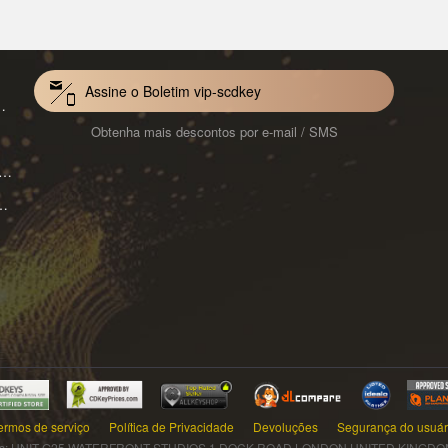
Assine o Boletim vip-scdkey
Mac 1-Year CD Key Global
Obtenha mais descontos por e-mail / SMS
VoiceWave Pro Monthly Subscription CD Key Global
ard for Mac 1-Month CD Key Global
ermos de serviço
Política de Privacidade
Devoluções
Segurança do usuár
s: UNIT G25 WATERFRONT STUDIOS 1 DOCK ROAD LONDON UNITED KINGDOM E