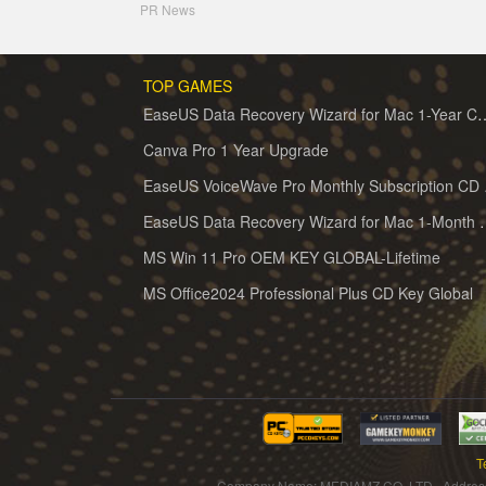
PR News
TOP GAMES
EaseUS Data Recovery Wizard for 
Canva Pro 1 Year Upgrade
EaseUS 
EaseUS Data Recovery Wiz
MS Win 11 Pro OEM KEY GLOBAL-Lifetime
MS Office2024 Professional Plus CD Key Global
T
Company Name: MEDIAMZ CO.,LTD Addres