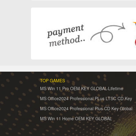
TOP GAMES
MS Win 11 Pro OEM KEY GLOBAL-Lifetime
MS Office2024 Professional PLus LTSC CD Key
MS Office2024 Professional Plus CD Key Global
MS Win 11 Home OEM KEY GLOBAL