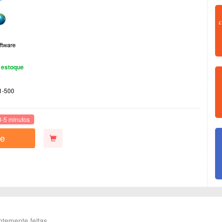
 estoque
1-500
3-5 minutos
e
ntemente feitas