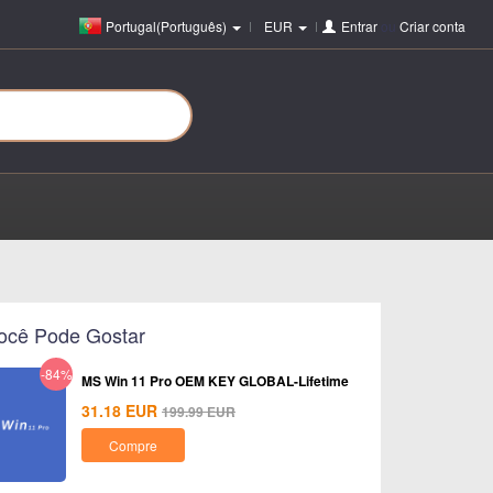
Portugal(Português)
EUR
Entrar
ou
Criar conta
ocê Pode Gostar
-84%
MS Win 11 Pro OEM KEY GLOBAL-Lifetime
31.18
EUR
199.99
EUR
Compre