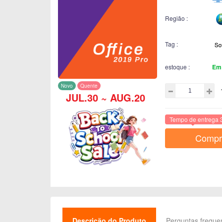
Região :
Tag :
estoque :
Em
Novo
Quente
JUL.30 ~ AUG.20
Tempo de entrega 
Compr
Descrição do Produto
Perguntas freque