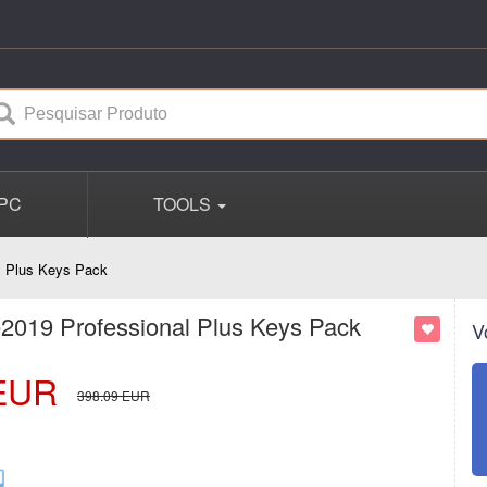
PC
TOOLS
 Plus Keys Pack
019 Professional Plus Keys Pack
V
EUR
398.09
EUR