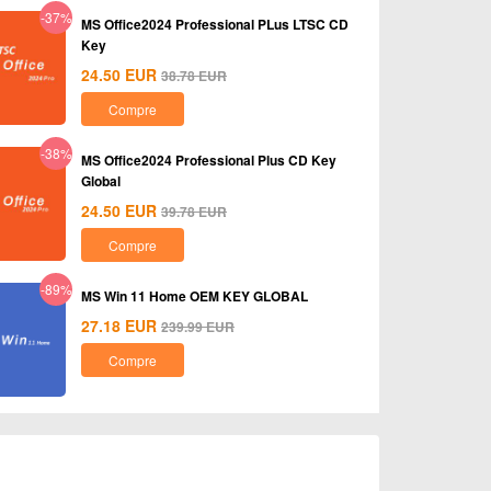
-37%
MS Office2024 Professional PLus LTSC CD
Key
24.50
EUR
38.78
EUR
Compre
-38%
MS Office2024 Professional Plus CD Key
Global
24.50
EUR
39.78
EUR
Compre
-89%
MS Win 11 Home OEM KEY GLOBAL
27.18
EUR
239.99
EUR
Compre