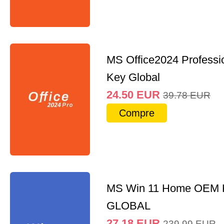
MS Office2024 Professi
Key Global
24.50
EUR
39.78
EUR
Compre
MS Win 11 Home OEM
GLOBAL
27.18
EUR
239.99
EUR