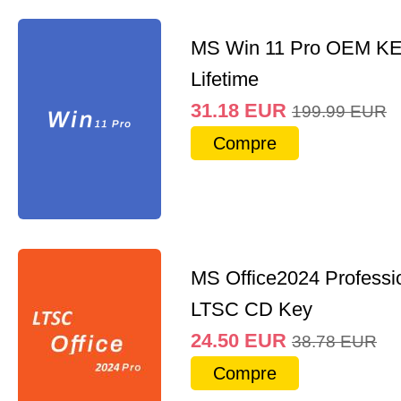
MS Win 11 Pro OEM K
Lifetime
31.18
EUR
199.99
EUR
Compre
MS Office2024 Professi
LTSC CD Key
24.50
EUR
38.78
EUR
Compre