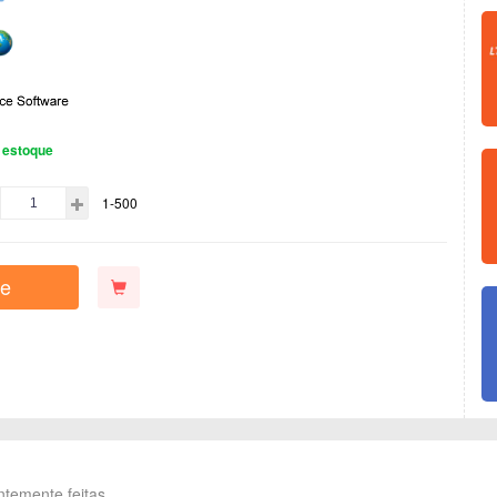
 estoque
1-500
e
ntemente feitas