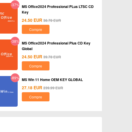
-37%
MS Office2024 Professional PLus LTSC CD
Key
24.50
EUR
38.78
EUR
Compre
-38%
MS Office2024 Professional Plus CD Key
Global
24.50
EUR
39.78
EUR
Compre
-89%
MS Win 11 Home OEM KEY GLOBAL
27.18
EUR
239.99
EUR
Compre