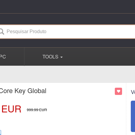
PC
TOOLS
Core Key Global
V
EUR
999.99
EUR