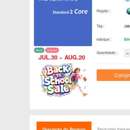
Região :
Tag :
estoque :
Em
Novo
Quente
Quantidade :
JUL.30 ~ AUG.20
Compr
Descrição do Produto
Perguntas freque