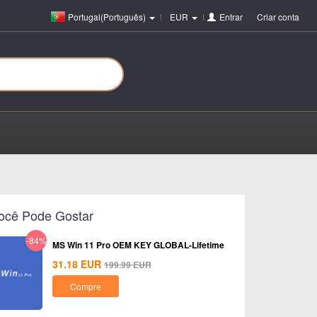
Portugal(Português)
EUR
Entrar
ou
Criar conta
ocê Pode Gostar
-84%
MS Win 11 Pro OEM KEY GLOBAL-Lifetime
31.18
EUR
199.99
EUR
Compre