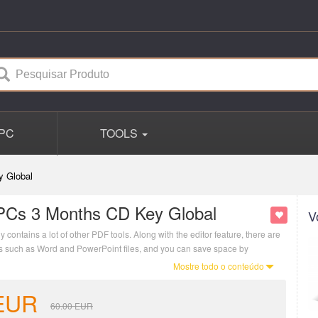
PC
TOOLS
y Global
PCs 3 Months CD Key Global
V
contains a lot of other PDF tools. Along with the editor feature, there are
ats such as Word and PowerPoint files, and you can save space by
Mostre todo o conteúdo
EUR
60.00
EUR