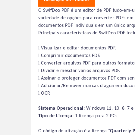
O SwifDoo PDF é um editor de PDF tudo-em-u
variedade de opções para converter PDFs em
documentos PDF individuais em um único arqu
Principais características do SwifDoo PDF inc
l
Visualizar e editar documentos PDF.
l
Comprimir documentos PDF.
l
Converter arquivos PDF para outros formato
l
Dividir e mesclar vários arquivos PDF.
l
Assinar e proteger documentos PDF com sen
l
Adicionar/Remover marcas d'água em docu
l
OCR
Sistema Operacional:
Windows 11, 10, 8, 7 e 
Tipo de Licença:
1 licença para 2 PCs
O código de ativação é a licença "
Quarterly
P