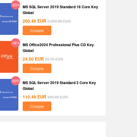
-93%
MS SQL Server 2019 Standard 16 Core Key
Global
200.49
EUR
2,999.99
EUR
Compre
-38%
MS Office2024 Professional Plus CD Key
Global
24.50
EUR
39.78
EUR
Compre
-89%
MS SQL Server 2019 Standard 2 Core Key
Global
110.49
EUR
999.99
EUR
Compre