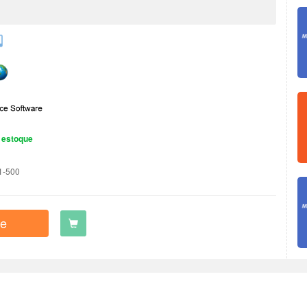
 estoque
1-500
e