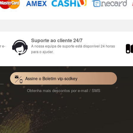
Suporte ao cliente 24/7
r e-
A nossa equipa de suporte está disponível 24 horas
para o ajudar.
Assine o Boletim vip-scdkey
VoiceWave Pro Monthly Subscription CD Key Global
Obtenha mais descontos por e-mail / SMS
Mac 1-Year CD Key Global
ard for Mac 1-Month CD Key Global