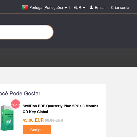
Portugal(Português)
EUR
Entrar
ou
Criar conta
ocê Pode Gostar
-25%
SwifDoo PDF Quarterly Plan 2PCs 3 Months
CD Key Global
45.00
EUR
60.00
EUR
Compre