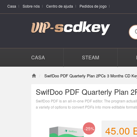
Casa
Sobre nós
Centro de ajuda
Pedidos de jogo
CASA
STEAM
SwifDoo PDF Quarterly Plan 2PCs 3 Months CD Ke
SwifDoo PDF Quarterly Plan 2
SwifDoo PDF is an all-in-one PDF editor. The program actually 
a variety of options to convert PDFs into more editable form
combining individual PDF documents into one file.
45.00
-25%