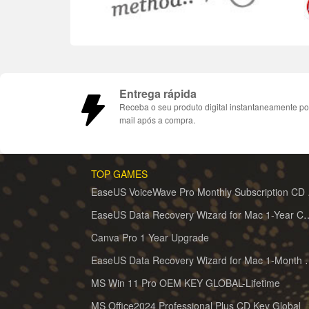
Entrega rápida
Receba o seu produto digital instantaneamente po
mail após a compra.
TOP GAMES
EaseUS 
EaseUS Data Recovery Wizard for 
Canva Pro 1 Year Upgrade
EaseUS Data Recovery Wiz
MS Win 11 Pro OEM KEY GLOBAL-Lifetime
MS Office2024 Professional Plus CD Key Global