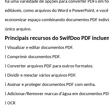
há uma variedade de opções para converter PDFs em f
editáveis, como arquivos do Word e PowerPoint, e você
economizar espaço combinando documentos PDF indiv
único arquivo.
Principais recursos do
SwifDoo PDF
inclue
l
Visualizar e editar documentos PDF.
l
Comprimir documentos PDF.
l
Converter arquivos PDF para
outros formatos
.
l
Dividir e mesclar vários arquivos PDF.
l
Assinar e proteger documentos PDF com senha.
l
Adicionar/Remover marcas d'água em documentos PD
l
OCR