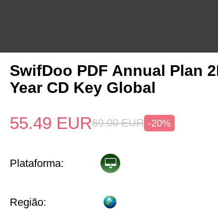
SwifDoo PDF Annual Plan 2
Year CD Key Global
55.49
EUR
69.00
EUR
-20%
Plataforma:
Região: